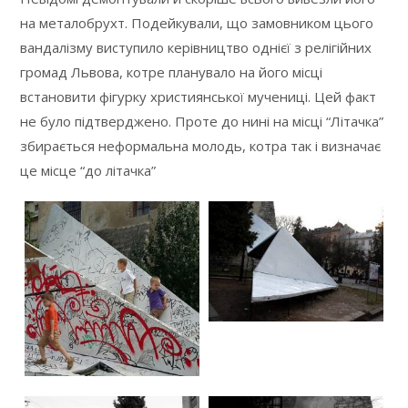
на металобрухт. Подейкували, що замовником цього
вандалізму виступило керівництво однієї з релігійних
громад Львова, котре планувало на його місці
встановити фігурку християнської мучениці. Цей факт
не було підтверджено. Проте до нині на місці “Літачка”
збирається неформальна молодь, котра так і визначає
це місце “до літачка”