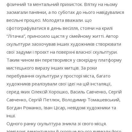
фізичний та ментальний прихисток. Влітку на ньому
засмагали панянки, а по суботах до нього навідувалися
весільні процесі. Молодята вважали. що
сфотографуватися в день весілля, стоячи на крилі
“Літачка”, приносило щастя у сімейному житті. Автор
скульптури заохочував інших художників створювати
свої задуми і проєкт на поверхні власної скульптури.
Таким чином він перетворився у своєрідну платформу
мистецького виразу інших митців. За роки
перебування скульптури у просторі міста, багато
художників реалізували свої ідеї на цій інсталяції,
серед яких Олексій Хорошко, Василь Савченко, Сергій
Савченко, Сергій Петлюк, Володимир Томашевський,
Богдан Романко, Іван Цісар, невідомі художники та
інші.
Одного ранку скульптура зникла зі свого місця.
Невідомі демонтували й скоріше всього вивезли його