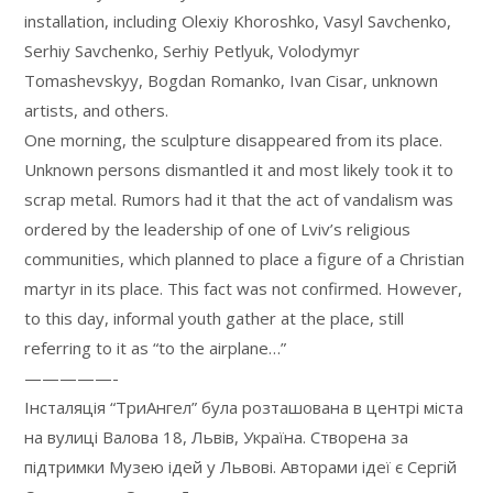
installation, including Olexiy Khoroshko, Vasyl Savchenko,
Serhiy Savchenko, Serhiy Petlyuk, Volodymyr
Tomashevskyy, Bogdan Romanko, Ivan Cisar, unknown
artists, and others.
One morning, the sculpture disappeared from its place.
Unknown persons dismantled it and most likely took it to
scrap metal. Rumors had it that the act of vandalism was
ordered by the leadership of one of Lviv’s religious
communities, which planned to place a figure of a Christian
martyr in its place. This fact was not confirmed. However,
to this day, informal youth gather at the place, still
referring to it as “to the airplane…”
—————-
Інсталяція “ТриАнгел” була розташована в центрі міста
на вулиці Валова 18, Львів, Україна. Cтворена за
підтримки Музею ідей у Львові. Авторами ідеї є Сергій