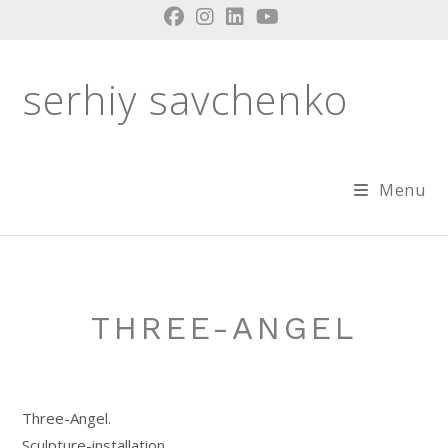
Skip
to
content
serhiy savchenko
Menu
THREE-ANGEL
Three-Angel.
Sculpture-installation.