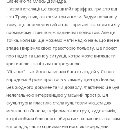
Савченко та Олесь Дзиндра.
Назва інсталяції це своєрідний парафраз, гра слів від
слів Трикутник, ангел чи три ангели. Задум полягав у
тому, що перевернутий літак – оригамі знаходиться у
проміжному стані поміж падінням і польотом. Але це
точка, коли ми ще можемо мати надію на е, що він не
впаде і вирівняє свою траєкторію польоту. Це проєкт
про надію та шанс у ситуації, котра може виглядати
критичною і навіть катастрофічною.
“Літачок”- так його називали багато людей у Львові
впродовж 9 років простояв у самому центрі Львова,
без жодного документа чи дозволу. Фактично це був
нелегальною інтервенцією у міський простір. Ця
скульптурна пластика стала культовим місцем для
мешканців Львова, неформальних груп, художників,
котрі любили біля нього збиратися ховаючись під ним
від опадів, часто сприймаючи його як своєрідний