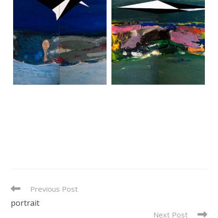
READ
Previous Post
MORE
portrait
ARTICLES
Next Post