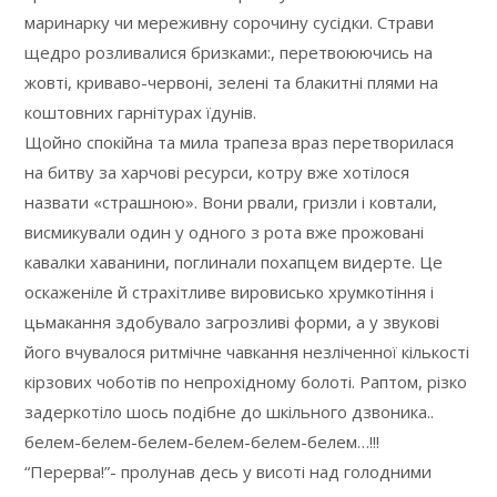
маринарку чи мереживну сорочину сусідки. Страви
щедро розливалися бризками:, перетвоюючись на
жовті, криваво-червоні, зелені та блакитні плями на
коштовних гарнітурах їдунів.
Щойно спокійна та мила трапеза враз перетворилася
на битву за харчові ресурси, котру вже хотілося
назвати «страшною». Вони рвали, гризли і ковтали,
висмикували один у одного з рота вже прожовані
кавалки хаванини, поглинали похапцем видерте. Це
оскаженіле й страхітливе вировисько хрумкотіння і
цьмакання здобувало загрозливі форми, а у звукові
його вчувалося ритмічне чавкання незліченної кількості
кірзових чоботів по непрохідному болоті. Раптом, різко
задеркотіло шось подібне до шкільного дзвоника..
белем-белем-белем-белем-белем-белем…!!!
“Перерва!”- пролунав десь у висоті над голодними