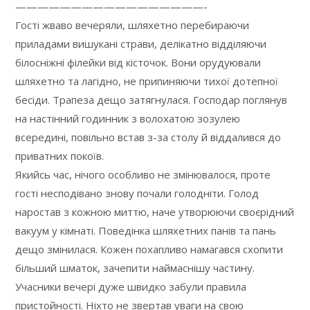
—————————————————-
Гості жваво вечеряли, шляхетно перебираючи
приладами вишукані страви, делікатно відділяючи
білосніжні філейки від кісточок. Вони орудуювали
шляхетно та лагідно, не припиняючи тихої дотепної
бесіди. Трапеза дещо затягнулася. Господар поглянув
на настінний годинник з волохатою зозулею
всередині, повільно встав з-за столу й віддалився до
приватних покоїв.
Якийсь час, нічого особливо не змінювалося, проте
гості несподівано знову почали голодніти. Голод
наростав з кожною миттю, наче утворюючи своєрідний
вакуум у кімнаті. Поведінка шляхетних панів та пань
дещо змінилася. Кожен похапливо намагався схопити
більший шматок, зачепити наймаснішу частину.
Учасники вечері дуже швидко забули правила
пристойності. Ніхто не звертав уваги на свою