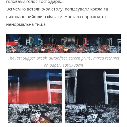
головами голос Господаря…
Всі чемно встали з-за столу, попідсували крісла та
виховано вийшли з кімнати. Настала порожня та
ненормальна тиша.
The last Supper Break, autooffset, screen print , mixed technics
on paper. 100x700cm